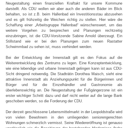
Neugestaltung einen finanziellen Kraftakt für unsere Kommune
darstellt. Als CDU wollen wir aber auch die anderen Bäder im Blick
behalten, so ist z.B. beim Hallenbad ein Investitionsstau abzusehen
und es gilt frühzeitig die Weichen richtig zu stellen. Hier wäre die
Schaffung einer „Arbeitsgruppe Hallenbad“ wünschenswert, um das
weitere Vorgehen zu besprechen und Planungen rechtzeitig
einzubringen, ist die CDU-Vorsitzende Sabine Arnold überzeugt. Ein
Stillstand wie er bei den Planungen zum neuen Rastatter
Schwimmbad zu sehen ist, muss verhindert werden.
Bei der Entwicklung der Innenstadt gilt es den Fokus auf die
Weiterentwicklung des Zentrums zu legen. Eine Konzeptentwicklung,
wie eine lebendige und urbane Innenstadt gelingen kann ist aus CDU-
Sicht dringend notwendig. Die Stadträtin Dorothea Maisch, sieht eine
attraktive Innenstadt als Anziehungspunkt für die Bürgerinnen und
Bürger und für die Einzelhändler und Gastronomie als
überlebenswichtig an. Die Neugestaltung der Fußgängerzone ist ein
erster wichtiger Schritt dazu und darf nicht weiter auf die lange Bank
geschoben werden, so die Forderung der CDU.
Der derzeit geschlossene Lebensmittelmarkt in der Leopoldstraße wird
von vielen Bewohnern in den umliegenden seniorengerechten
Wohnungen schmerzlich vermisst. Seine Wiedereröffnung ist genauso