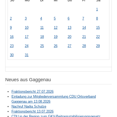
So
Mo
Di
Mi
Do
Fr
Sa
1
2
3
4
5
6
7
8
9
10
11
12
13
14
15
16
17
18
19
20
21
22
23
24
25
26
27
28
29
30
31
Neues aus Gaggenau
Fraktionsbericht 27.07.2026
Einladung zur Mitgliederversammlung CDU Ortsverband
Gaggenau am 13.08.2026
Nachruf Nadja Schulze
Fraktionsbericht 13.07.2026
CDU in der Region zum GKV-Beitragsstabilisierungsgesetz