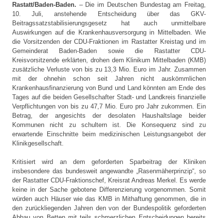
Rastatt/Baden-Baden.
– Die im Deutschen Bundestag am Freitag,
10. Juli, anstehende Entscheidung über das GKV-
Beitragssatzstabilisierungsgesetz hat auch unmittelbare
Auswirkungen auf die Kranken­haus­versorgung in Mittelbaden. Wie
die Vorsitzenden der CDU-Fraktionen im Rastatter Kreistag und im
Gemeinderat Baden-Baden sowie die Rastatter CDU-
Kreisvorsitzende erklärten, drohen dem Klinikum Mittelbaden (KMB)
zu­sätz­liche Verluste von bis zu 13,3 Mio. Euro im Jahr. Zusammen
mit der ohnehin schon seit Jahren nicht auskömmlichen
Krankenhausfinanzierung von Bund und Land könnten am Ende des
Tages auf die beiden Gesellschafter Stadt- und Landkreis finanzielle
Verpflichtungen von bis zu 47,7 Mio. Euro pro Jahr zukommen. Ein
Betrag, der angesichts der desolaten Haus­halts­lage beider
Kommunen nicht zu schultern ist. Die Konsequenz sind zu
erwartende Einschnitte beim medizinischen Leistungsangebot der
Klinikgesellschaft.
Kritisiert wird an dem geforderten Sparbeitrag der Kliniken
insbesondere das bundesweit angewandte „Rasenmäherprinzip“, so
der Rastatter CDU-Fraktionschef, Kreisrat Andreas Merkel. Es werde
keine in der Sache gebotene Differenzierung vorgenommen. Somit
würden auch Häuser wie das KMB in Mithaftung genommen, die in
den zurückliegenden Jahren den von der Bundespolitik geforderten
Abbau von Betten mit teils schmerzlichen Entscheidungen bereits