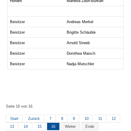
Hörden
Marietta Zdun-Burkart
Beisitzer
Andreas Merkel
Beisitzer
Brigitte Schäuble
Beisitzer
Arnold Streeb
Beisitzer
Dorothea Maisch
Beisitzer
Nadja Mutschler
Seite 16 von 16
Start
Zurück
7
8
9
10
11
12
13
14
15
16
Weiter
Ende